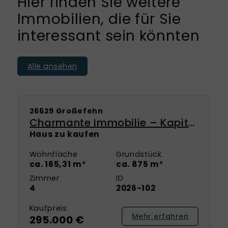
Hier finden Sie weitere
Immobilien, die für Sie
interessant sein könnten
Alle ansehen
NEU
26629 Großefehn
Charmante Immobilie – Kapitalanlage mit Perspektive zur Eigennutzung
Haus zu kaufen
Wohnfläche
Grundstück
ca. 165,31 m²
ca. 875 m²
Zimmer
ID
4
2026-102
Kaufpreis
Mehr erfahren
295.000 €