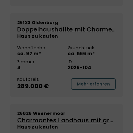
NEU
26133 Oldenburg
Doppelhaushälfte mit Charme und Platz für Ihre Wohnideen in Oldenburg
Haus zu kaufen
Wohnfläche
Grundstück
ca. 97 m²
ca. 566 m²
Zimmer
ID
4
2026-104
Kaufpreis
Mehr erfahren
289.000 €
NEU
26826 Weenermoor
Charmantes Landhaus mit großzügigem Eigentumsgrundstück – viel Platz zum Wohnen, Leben und Entfalten
Haus zu kaufen