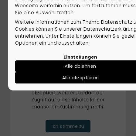
sowohl die Innenstadt als auch das Umland
Webseite weiterhin nutzen. Um fortzufahren müs
schnell erreichbar – ideale Voraussetzungen
Sie eine Auswahl treffen.
für Spaziergänge, sportliche Aktivitäten und
Weitere Informationen zum Thema Datenschutz 
entspannende Ausflüge.
Cookies können Sie unserer
Datenschutzerklärun
entnehmen. Unter Einstellungen können Sie geziel
Optionen ein und ausschalten.
Externe Dienste / Social
Media
Einstellungen
Inhalte aus externen Quellen,
Alle ablehnen
Videoplattformen und Social-
Alle akzeptieren
Media-Plattformen. Wenn
Cookies von externen Medien
akzeptiert werden, bedarf der
Zugriff auf diese Inhalte keiner
manuellen Zustimmung mehr
Ich stimme zu