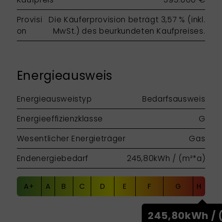
Provisi
Die Käuferprovision beträgt 3,57 % (inkl.
on
MwSt.) des beurkundeten Kaufpreises.
Energieausweis
Energieausweistyp
Bedarfsausweis
Energieeffizienzklasse
G
Wesentlicher Energieträger
Gas
Endenergiebedarf
245,80kWh / (m²*a)
A+
A
B
C
D
E
F
G
H
245,80kWh / 