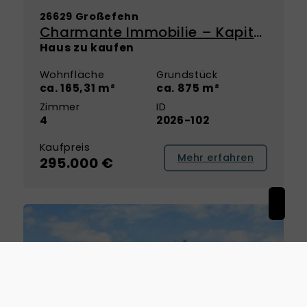
26629 Großefehn
Charmante Immobilie – Kapitalanlage mit Perspektive zur Eigennutzung
Haus zu kaufen
Wohnfläche
Grundstück
ca. 165,31 m²
ca. 875 m²
Zimmer
ID
4
2026-102
Kaufpreis
Mehr erfahren
295.000 €