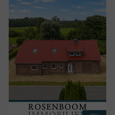
von einem professionellen
Fotografen.
Herr Rosenboom war jederzeit für
mich erreichbar und nahm sich bei
allen großen und kleinen Fragen
Zeit, um mich zu unterstützen. Er
führte den Immobilienverkauf
zügig, zu den vereinbarten
Terminen und zu meiner vollsten
Zufriedenheit durch.
Ich kann Herrn Rosenboom als
Immobilienfachmann
uneingeschränkt empfehlen und
möchte mich auch auf diesem
Wege noch mal ganz herzlich für
die gute und vertrauensvolle
Zusammenarbeit bedanken!
NEU