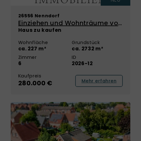
Ich war mit der Arbeit von Herrn
26556 Nenndorf
Rosenboom zu hundert Prozent
Einziehen und Wohnträume vollenden – Kernsaniertes Einfamilienhaus mit Einliegerwohnung
zufrieden.
Haus zu kaufen
Wohnfläche
Grundstück
ca. 227 m²
ca. 2732 m²
Zimmer
ID
6
2026-12
Kaufpreis
Mehr erfahren
280.000 €