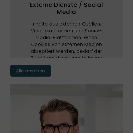
Externe Dienste / Social
Media
Inhalte aus externen Quellen,
Videoplattformen und Social-
Media-Plattformen. Wenn
Cookies von externen Medien
akzeptiert werden, bedarf der
Zugriff auf diese Inhalte keiner
manuellen Zustimmung mehr
Alle ansehen
Ich stimme zu
S
+