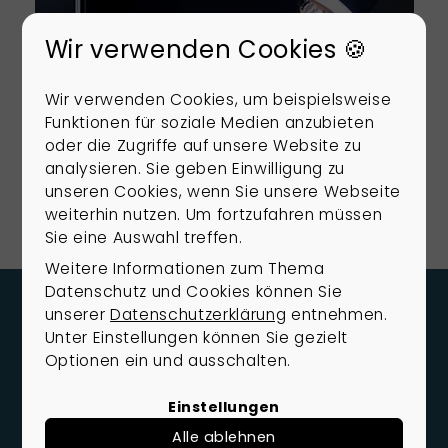
Wir verwenden Cookies 🍪
Wir verwenden Cookies, um beispielsweise
Björn Rosenboom
Funktionen für soziale Medien anzubieten
oder die Zugriffe auf unsere Website zu
Geschäftsführung
analysieren. Sie geben Einwilligung zu
+49 (0) 4941 69 78 826
unseren Cookies, wenn Sie unsere Webseite
weiterhin nutzen. Um fortzufahren müssen
Sie eine Auswahl treffen.
Weitere Informationen zum Thema
Datenschutz und Cookies können Sie
unserer
Datenschutzerklärung
entnehmen.
KONTAKT
Unter Einstellungen können Sie gezielt
Wie dürfen wir Sie
Optionen ein und ausschalten.
unterstützen?
Einstellungen
Gerne beraten wir Sie zu Ihren Möglichkeiten
Alle ablehnen
rund um den Kauf, Verkauf und Bewertung von