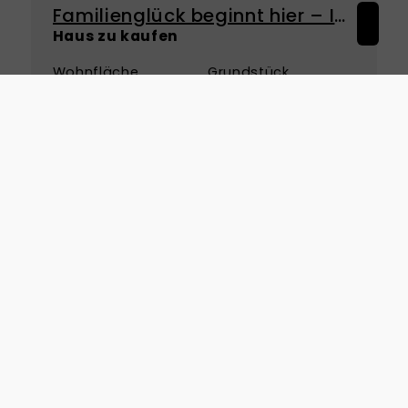
Familienglück beginnt hier – Ihr neues Zuhause
Haus zu kaufen
Wohnfläche
Grundstück
ca. 120,4 m²
ca. 440 m²
Zimmer
ID
5
2026-101
Kaufpreis
Mehr erfahren
415.000 €