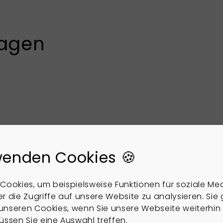
ragen
ein Haus verkauft ist?
wenden Cookies 🍪
 verschiedenen Faktoren abhängen, wie dem Zustand 
Cookies, um beispielsweise Funktionen für soziale Me
rkaufsstrategie. In der Regel kann es zwischen eini
r die Zugriffe auf unsere Website zu analysieren. Sie
ist.
u unseren Cookies, wenn Sie unsere Webseite weiterhin
üssen Sie eine Auswahl treffen.