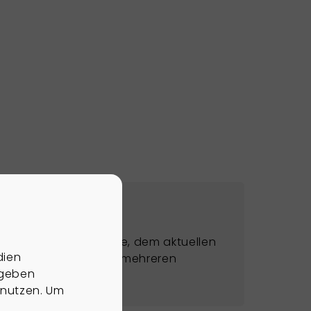
des Hauses, der Lage, dem aktuellen
dien
gen Wochen bis hin zu mehreren
 geben
 nutzen. Um