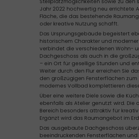
Stellplatzmöglichkeiten sowie zu den 
Jahr 2022 hochwertig neu errichtete A
Fläche, die das bestehende Raumangebo
oder kreative Nutzung schafft.
Das Ursprungsgebäude begeistert ebe
historischem Charakter und moderner G
verbindet die verschiedenen Wohn- un
Dachgeschoss als auch in die großzü
– ein Ort für gesellige Stunden und 
Weiter durch den Flur erreichen Sie
den großzügigen Fensterflächen zum V
modernes Vollbad komplettieren dies
Über eine weitere Diele sowie die Küch
ebenfalls als Atelier genutzt wird. D
Bereich besonders attraktiv für kreat
Ergänzt wird das Raumangebot im Erd
Das ausgebaute Dachgeschoss überzeu
beeindruckenden Fensterflächen und 