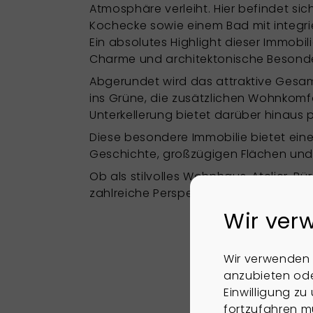
Atmosphäre verleiht. Hier befindet si
Kochecke sowie einem Bad mit integrie
Ein absolutes Highlight dieser Immobil
Charme und architektonische Besonder
Abgerundet wird das attraktive Gesam
ins Grüne, die zusätzlichen Wohnkom
Unterkellerung bietet darüber hinaus 
Diese besondere Immobilie bietet eine
Geschichte, großzügigen Flächen un
Ob als stilvolles Wohnhaus, Atelier, Bü
zahlreiche Perspektiven in attraktiver 
Wir ver
Wir verwenden 
anzubieten ode
Einwilligung z
fortzufahren m