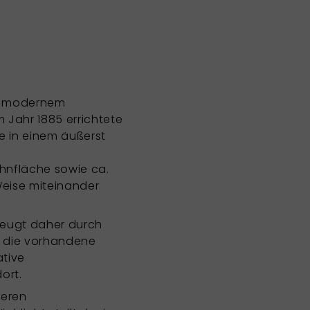
it modernem
 Jahr 1885 errichtete
e in einem äußerst
hnfläche sowie ca.
Weise miteinander
zeugt daher durch
et die vorhandene
ative
ort.
reren