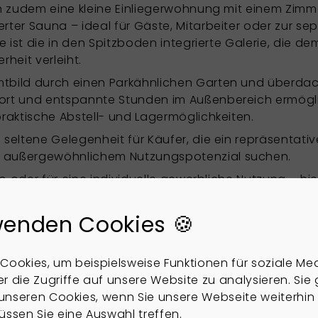
ch zudem eine kleine Einliegerwohnung mit einem Zimme
rter Sauna – ideal für Gäste, Mitarbeiter oder zur se
ie ist die in den Spitzboden integrierte Galerie, die d
heit verleiht.
tbild durch einen Parkähnlichen Garten und überdacht
fort und entspannte Stunden im Außenbereich ermögl
praktische Abstell- und Lagermöglichkeiten.
 seltene Gelegenheit für Käufer, die ein repräsentati
d außergewöhnlichem Nutzungspotenzial suchen.
ro oder für eine individuelle gewerbliche Nutzung – hie
Lage von Zetel.
wenden Cookies 🍪
Cookies, um beispielsweise Funktionen für soziale Me
r die Zugriffe auf unsere Website zu analysieren. Sie
u unseren Cookies, wenn Sie unsere Webseite weiterhin
üssen Sie eine Auswahl treffen.