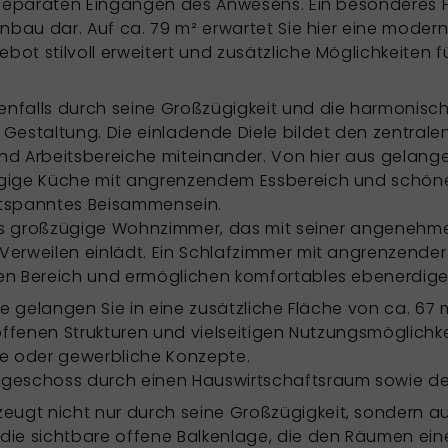
separaten Eingängen des Anwesens. Ein besonderes Hig
nbau dar. Auf ca. 79 m² erwartet Sie hier eine moderne
t stilvoll erweitert und zusätzliche Möglichkeiten 
nfalls durch seine Großzügigkeit und die harmonisc
estaltung. Die einladende Diele bildet den zentrale
d Arbeitsbereiche miteinander. Von hier aus gelange
gige Küche mit angrenzendem Essbereich und schöne
entspanntes Beisammensein.
 das großzügige Wohnzimmer, das mit seiner angeneh
erweilen einlädt. Ein Schlafzimmer mit angrenzender 
en Bereich und ermöglichen komfortables ebenerdig
e gelangen Sie in eine zusätzliche Fläche von ca. 67 m
ie offenen Strukturen und vielseitigen Nutzungsmöglic
ive oder gewerbliche Konzepte.
geschoss durch einen Hauswirtschaftsraum sowie de
gt nicht nur durch seine Großzügigkeit, sondern a
die sichtbare offene Balkenlage, die den Räumen ei