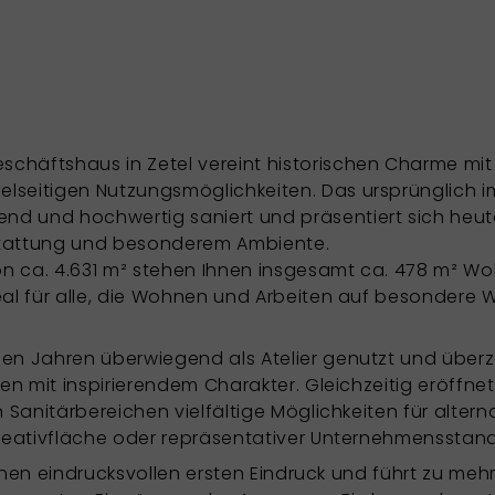
chäftshaus in Zetel vereint historischen Charme m
seitigen Nutzungsmöglichkeiten. Das ursprünglich im
d und hochwertig saniert und präsentiert sich heut
sstattung und besonderem Ambiente.
n ca. 4.631 m² stehen Ihnen insgesamt ca. 478 m² Wo
eal für alle, die Wohnen und Arbeiten auf besondere 
nen Jahren überwiegend als Atelier genutzt und über
ren mit inspirierendem Charakter. Gleichzeitig eröffn
 Sanitärbereichen vielfältige Möglichkeiten für altern
Kreativfläche oder repräsentativer Unternehmensstand
 einen eindrucksvollen ersten Eindruck und führt zu meh