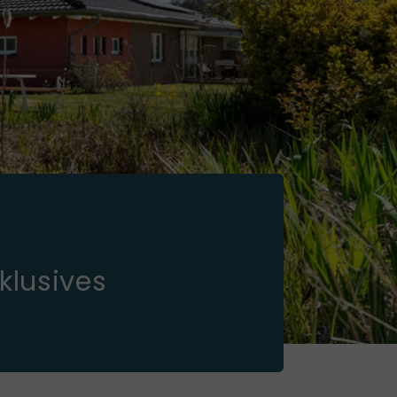
klusives
l