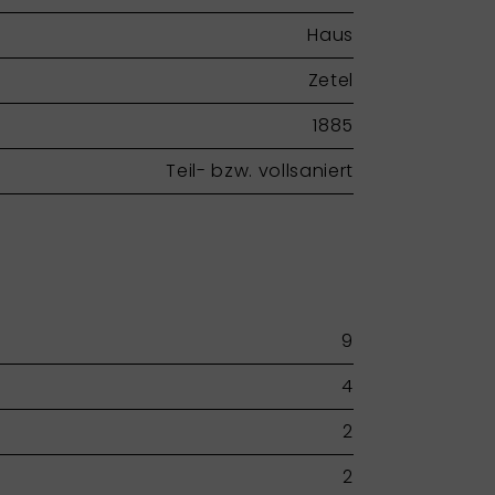
Haus
Zetel
1885
Teil- bzw. vollsaniert
9
4
2
2