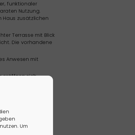
r, funktionaler
paraten Nutzung.
em Haus zusätzlichen
er Terrasse mit Blick
icht. Die vorhandene
ves Anwesen mit
r eröffnen sich
dien
 geben
 nutzen. Um