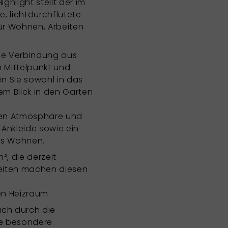
hlight stellt der im
, lichtdurchflutete
für Wohnen, Arbeiten
he Verbindung aus
n Mittelpunkt und
n Sie sowohl in das
m Blick in den Garten
men Atmosphäre und
Ankleide sowie ein
es Wohnen.
², die derzeit
hkeiten machen diesen
n Heizraum.
uch durch die
ne besondere