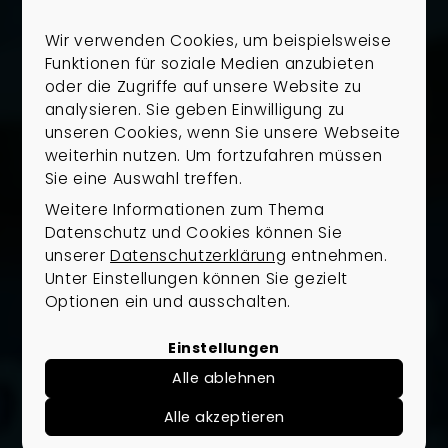
Werteinschätzung war vollkommen
Benötigen Sie Hilfe beim
realistisch und konnte im
Wir verwenden Cookies, um beispielsweise
Abschluss auch erreicht werden.
Funktionen für soziale Medien anzubieten
Verkauf Ihrer Immobilie?
oder die Zugriffe auf unsere Website zu
Mit großer Professionalität führte
analysieren. Sie geben Einwilligung zu
Wir führen Sie gerne durch den gesamten
er sorgfältig und umsichtig den
unseren Cookies, wenn Sie unsere Webseite
Verkaufsprozess und vermitteln Ihnen
Verkauf durch. Er erarbeite ein
weiterhin nutzen. Um fortzufahren müssen
gleichzeitig auf Wunsch auch eine neue
überzeugendes Exposé mit Fotos
Sie eine Auswahl treffen.
Immobilie. Sprechen Sie uns einfach an.
von einem professionellen
Weitere Informationen zum Thema
Fotografen.
Datenschutz und Cookies können Sie
Erfahrenes Team, das genau zuhört und
unserer
Datenschutzerklärung
entnehmen.
Ihre Vision versteht
Herr Rosenboom war jederzeit für
Unter Einstellungen können Sie gezielt
mich erreichbar und nahm sich bei
Optionen ein und ausschalten.
Breites Netzwerk und Insider-Kenntnisse
allen großen und kleinen Fragen
für den Zugang zu verborgenen
Zeit, um mich zu unterstützen. Er
Einstellungen
Immobilien
führte den Immobilienverkauf
Alle ablehnen
zügig, zu den vereinbarten
Terminen und zu meiner vollsten
Verkauf mit Fokus auf Transparenz,
Alle akzeptieren
Zufriedenheit durch.
Vertrauen und maximale Rendite