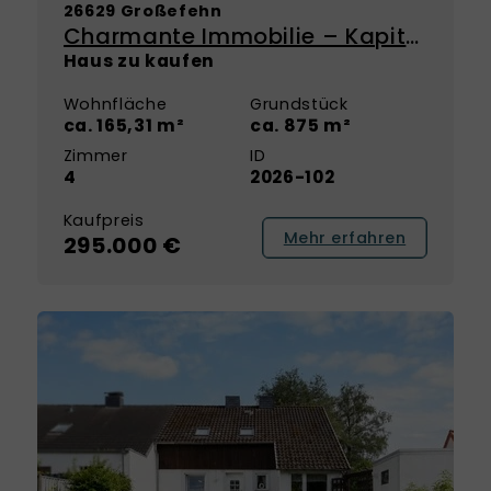
26629 Großefehn
Charmante Immobilie – Kapitalanlage mit Perspektive zur Eigennutzung
Haus zu kaufen
Wohnfläche
Grundstück
ca. 165,31 m²
ca. 875 m²
Zimmer
ID
4
2026-102
Kaufpreis
Mehr erfahren
295.000 €