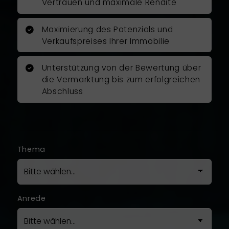
Zufriedenheit durch.
Vertrauen und maximale Rendite
Ich kann Herrn Rosenboom als
Maximierung des Potenzials und
Immobilienfachmann
Verkaufspreises Ihrer Immobilie
uneingeschränkt empfehlen und
möchte mich auch auf diesem
Unterstützung von der Bewertung über
Wege noch mal ganz herzlich für
die Vermarktung bis zum erfolgreichen
die gute und vertrauensvolle
Abschluss
Zusammenarbeit bedanken!
Ich war mit der Arbeit von Herrn
Rosenboom zu hundert Prozent
zufrieden.
Thema
Anrede