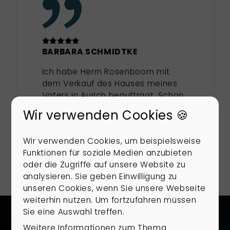
BARBARA SCHMIDTKE
Ich habe Herrn Rosenboom mit
dem Verkauf des Hauses meines
Vaters in Aurich beauftragt. Schon
beim ersten Kontakt beeindruckte
Wir verwenden Cookies 🍪
er mich durch seine ruhige,
zugewandte und klare Art. Im
Mehr anzeigen
Wir verwenden Cookies, um beispielsweise
ersten Gespräch wurde direkt
Funktionen für soziale Medien anzubieten
deutlich, dass er ausgezeichnete
oder die Zugriffe auf unsere Website zu
regionale Marktkenntnisse hat.
analysieren. Sie geben Einwilligung zu
Bei seiner Einschätzung des
unseren Cookies, wenn Sie unsere Webseite
Objektes hat er die Vorzüge und
weiterhin nutzen. Um fortzufahren müssen
Nachteile sofort richtig erkannt und
Sie eine Auswahl treffen.
ein überzeugendes
Vermarktungskonzept
Weitere Informationen zum Thema