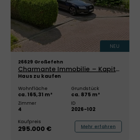
NEU
26629 Großefehn
Charmante Immobilie – Kapitalanlage mit Perspektive zur Eigennutzung
Haus zu kaufen
Wohnfläche
Grundstück
ca. 165,31 m²
ca. 875 m²
Zimmer
ID
4
2026-102
Kaufpreis
Mehr erfahren
295.000 €