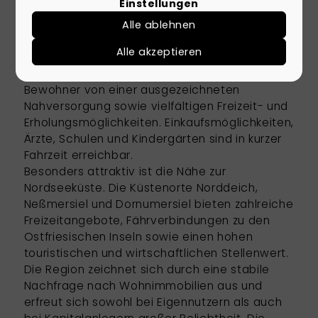
Einstellungen
guten infrastrukturellen Anbindung und bietet
sowohl Familien als auch Ruhesuchenden eine
Alle ablehnen
hohe Lebensqualität.
Alle akzeptieren
Durch die Nähe zu den Städten Norden, Aurich
und dem Nordseeheilbad Norddeich profitieren
Bewohner von einer ausgezeichneten
Nahversorgung sowie vielfältigen Freizeit- und
Erholungsmöglichkeiten. Einkaufsmöglichkeiten,
Ärzte, Schulen und Kindergärten sind in kurzer
Fahrzeit erreichbar.
Besonders attraktiv ist die Nähe zur
Nordseeküste. Die Küstenorte Norddeich,
Neßmersiel und Dornumersiel bieten zahlreiche
Freizeitangebote, Fährverbindungen zu den
Ostfriesischen Inseln sowie einen hohen
touristischen und wirtschaftlichen Stellenwert.
Die Region zeichnet sich durch eine stabile
Nachfrage nach Wohnimmobilien aus und
erfreut sich sowohl bei Eigennutzern als auch