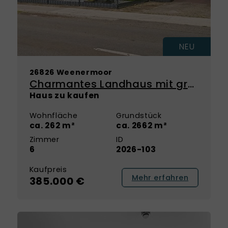
NEU
26826 Weenermoor
Charmantes Landhaus mit großzügigem Eigentumsgrundstück – viel Platz zum Wohnen, Leben und Entfalten
Haus zu kaufen
Wohnfläche
Grundstück
ca. 262 m²
ca. 2662 m²
Zimmer
ID
6
2026-103
Kaufpreis
Mehr erfahren
385.000 €