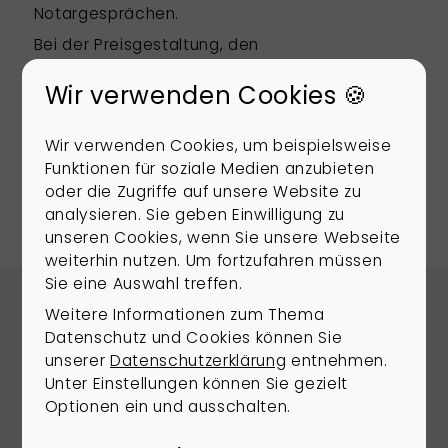
Notargesprächen.
Bei der Preisgestaltung, den
Verkaufsverhandlungen und Verträgen
Wir verwenden Cookies 🍪
(Notartermin) sind Praxiserfahrung, spezielle
regionale und umfassende rechtliche
Kenntnisse erforderlich. Rosenboom
Wir verwenden Cookies, um beispielsweise
Immobilien bietet Ihnen das Rundum-Sorglos-
Funktionen für soziale Medien anzubieten
Paket. Wir kümmern uns um Ihren
oder die Zugriffe auf unsere Website zu
Immobilienverkauf!
analysieren. Sie geben Einwilligung zu
unseren Cookies, wenn Sie unsere Webseite
weiterhin nutzen. Um fortzufahren müssen
Sie eine Auswahl treffen.
Weitere Informationen zum Thema
Lage
Datenschutz und Cookies können Sie
unserer
Datenschutzerklärung
entnehmen.
Die Gemeinde Berumbur liegt im Landkreis
Unter Einstellungen können Sie gezielt
Aurich in Ostfriesland und zählt zu den
Optionen ein und ausschalten.
gefragten Wohnstandorten der Region. Die
Lage verbindet naturnahes Wohnen mit einer