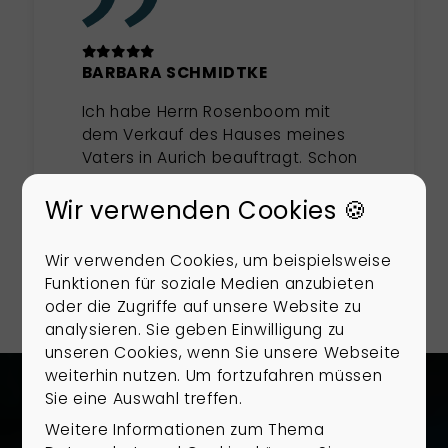
BARBARA SCHMIDTKE
Ich habe Herrn Rosenboom mit
dem Verkauf des Hauses meines
Vaters in Aurich beauftragt. Schon
beim ersten Kontakt beeindruckte
er mich durch seine ruhige,
Wir verwenden Cookies 🍪
zugewandte und klare Art. Im
Mehr anzeigen
ersten Gespräch wurde direkt
Wir verwenden Cookies, um beispielsweise
deutlich, dass er ausgezeichnete
Funktionen für soziale Medien anzubieten
regionale Marktkenntnisse hat.
oder die Zugriffe auf unsere Website zu
Bei seiner Einschätzung des
analysieren. Sie geben Einwilligung zu
Objektes hat er die Vorzüge und
unseren Cookies, wenn Sie unsere Webseite
Nachteile sofort richtig erkannt und
weiterhin nutzen. Um fortzufahren müssen
ein überzeugendes
Sie eine Auswahl treffen.
Vermarktungskonzept
Weitere Informationen zum Thema
vorgeschlagen. Seine