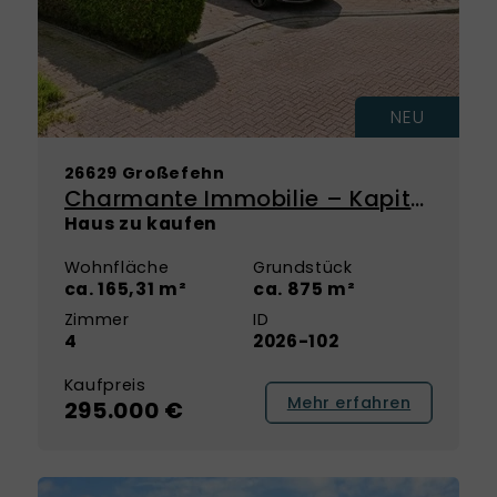
NEU
26629 Großefehn
Charmante Immobilie – Kapitalanlage mit Perspektive zur Eigennutzung
Haus zu kaufen
Wohnfläche
Grundstück
ca. 165,31 m²
ca. 875 m²
Zimmer
ID
4
2026-102
Kaufpreis
Mehr erfahren
295.000 €