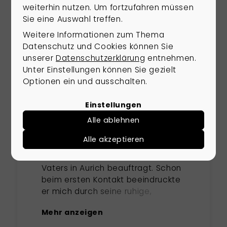
weiterhin nutzen. Um fortzufahren müssen
Sie eine Auswahl treffen.
Alle ansehen
Weitere Informationen zum Thema
Datenschutz und Cookies können Sie
unserer
Datenschutzerklärung
entnehmen.
Unter Einstellungen können Sie gezielt
Optionen ein und ausschalten.
Einstellungen
Alle ablehnen
BARBARA SCHMIDTKE
Alle akzeptieren
Ich habe Herrn Rosenboom mit
dem Verkauf des Hauses meines
Vaters in Aurich beauftragt. Schon
beim ersten Kontakt beeindruckte
er mich durch seine ruhige,
zugewandte und klare Art. Im
Mehr anzeigen
ersten Gespräch wurde direkt
deutlich, dass er ausgezeichnete