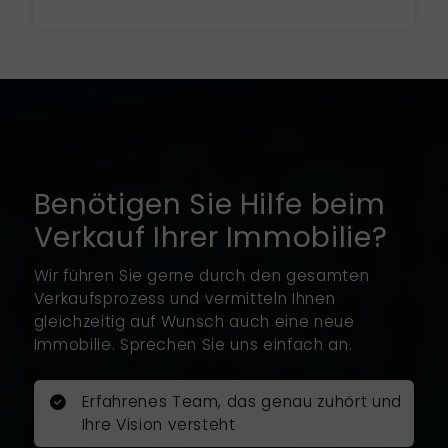
regionale Marktkenntnisse hat.
Bei seiner Einschätzung des
Objektes hat er die Vorzüge und
Nachteile sofort richtig erkannt und
ein überzeugendes
Vermarktungskonzept
vorgeschlagen. Seine
Werteinschätzung war vollkommen
Benötigen Sie Hilfe beim
realistisch und konnte im
Abschluss auch erreicht werden.
Verkauf Ihrer Immobilie?
Mit großer Professionalität führte
Wir führen Sie gerne durch den gesamten
er sorgfältig und umsichtig den
Verkaufsprozess und vermitteln Ihnen
Verkauf durch. Er erarbeite ein
gleichzeitig auf Wunsch auch eine neue
überzeugendes Exposé mit Fotos
Immobilie. Sprechen Sie uns einfach an.
von einem professionellen
Fotografen.
Erfahrenes Team, das genau zuhört und
Ihre Vision versteht
Herr Rosenboom war jederzeit für