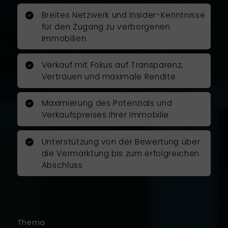
mich erreichbar und nahm sich bei
Breites Netzwerk und Insider-Kenntnisse
allen großen und kleinen Fragen
für den Zugang zu verborgenen
Zeit, um mich zu unterstützen. Er
Immobilien
führte den Immobilienverkauf
zügig, zu den vereinbarten
Terminen und zu meiner vollsten
Verkauf mit Fokus auf Transparenz,
Zufriedenheit durch.
Vertrauen und maximale Rendite
Ich kann Herrn Rosenboom als
Maximierung des Potenzials und
Immobilienfachmann
Verkaufspreises Ihrer Immobilie
uneingeschränkt empfehlen und
möchte mich auch auf diesem
Unterstützung von der Bewertung über
Wege noch mal ganz herzlich für
die Vermarktung bis zum erfolgreichen
die gute und vertrauensvolle
Abschluss
Zusammenarbeit bedanken!
Ich war mit der Arbeit von Herrn
Rosenboom zu hundert Prozent
zufrieden.
Thema