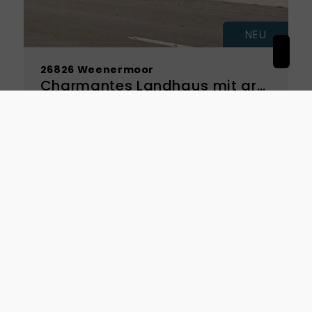
NEU
26826 Weenermoor
Charmantes Landhaus mit großzügigem Eigentumsgrundstück – viel Platz zum Wohnen, Leben und Entfalten
Haus zu kaufen
Wohnfläche
Grundstück
ca. 262 m²
ca. 2662 m²
Zimmer
ID
6
2026-103
Kaufpreis
Mehr erfahren
385.000 €