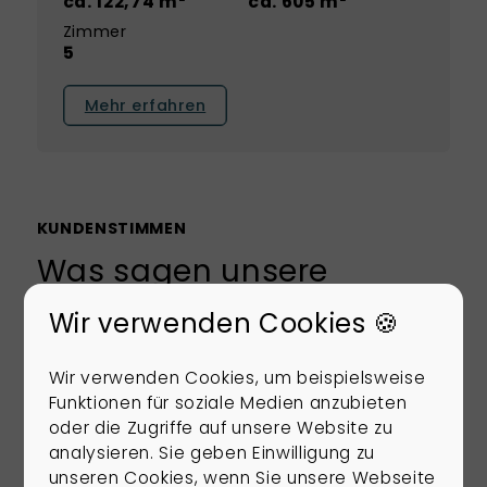
ca. 122,74 m²
ca. 605 m²
Zimmer
5
Mehr erfahren
KUNDENSTIMMEN
Was sagen unsere
Kunden
Wir verwenden Cookies 🍪
Zufriedene Kunden sind unsere beste
Werbung!
Hier finden Sie Bewertungen
Wir verwenden Cookies, um beispielsweise
unserer Kunden und unsere Auszeichnungen.
Funktionen für soziale Medien anzubieten
Lassen Sie sich von Ihren positiven Stimmen
oder die Zugriffe auf unsere Website zu
überzeugen und erfahren Sie mehr über unsere
analysieren. Sie geben Einwilligung zu
Leistungen aus erster Hand.
unseren Cookies, wenn Sie unsere Webseite