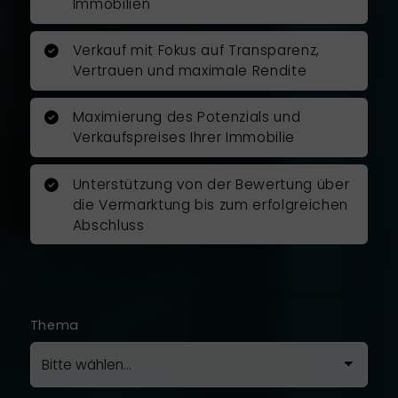
zügig, zu den vereinbarten
Immobilien
Terminen und zu meiner vollsten
Zufriedenheit durch.
Verkauf mit Fokus auf Transparenz,
Vertrauen und maximale Rendite
Ich kann Herrn Rosenboom als
Immobilienfachmann
Maximierung des Potenzials und
uneingeschränkt empfehlen und
Verkaufspreises Ihrer Immobilie
möchte mich auch auf diesem
Wege noch mal ganz herzlich für
Unterstützung von der Bewertung über
die gute und vertrauensvolle
die Vermarktung bis zum erfolgreichen
Zusammenarbeit bedanken!
Abschluss
Ich war mit der Arbeit von Herrn
Rosenboom zu hundert Prozent
zufrieden.
Thema