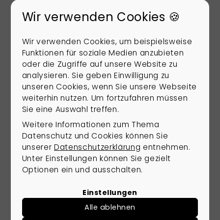
für Familien, Berufspendler und Menschen, die
Wir verwenden Cookies 🍪
ein grünes Wohnumfeld mit guter
Alltagserreichbarkeit suchen.
Wir verwenden Cookies, um beispielsweise
Zur Gemeinde gehören mehrere Ortsteile,
Funktionen für soziale Medien anzubieten
darunter Bokel, Borbeck, Conneforde, Gristede,
oder die Zugriffe auf unsere Website zu
Hollen, Metjendorf, Mollberg, Ofenerfeld,
analysieren. Sie geben Einwilligung zu
Spohle, Wemkendorf und Wiefelstede. Diese
unseren Cookies, wenn Sie unsere Webseite
Struktur schafft unterschiedliche Wohnlagen –
weiterhin nutzen. Um fortzufahren müssen
vom stärker an Oldenburg angebundenen
Sie eine Auswahl treffen.
Bereich Metjendorf bis zu ruhigeren, dörflicher
geprägten Ortsteilen mit viel Natur und
Weitere Informationen zum Thema
großzügigeren Grundstückssituationen.
Datenschutz und Cookies können Sie
unserer
Datenschutzerklärung
entnehmen.
Auch die Freizeit- und Naturräume tragen zur
Unter Einstellungen können Sie gezielt
Attraktivität bei. Die St.-Johannes-Kirche in
Optionen ein und ausschalten.
Wiefelstede gilt als älteste Kirche im
Ammerland, der Rhododendronpark Gristede
Einstellungen
und die Mansholter Büsche prägen das grüne
Umfeld. Zusätzlich sorgen Wanderwege,
Alle ablehnen
Wallheckenlandschaften und die Ammerländer