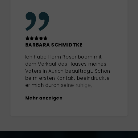
BARBARA SCHMIDTKE
Ich habe Herrn Rosenboom mit
dem Verkauf des Hauses meines
Vaters in Aurich beauftragt. Schon
beim ersten Kontakt beeindruckte
er mich durch seine ruhige,
zugewandte und klare Art. Im
Mehr anzeigen
ersten Gespräch wurde direkt
deutlich, dass er ausgezeichnete
regionale Marktkenntnisse hat.
Bei seiner Einschätzung des
Objektes hat er die Vorzüge und
Nachteile sofort richtig erkannt und