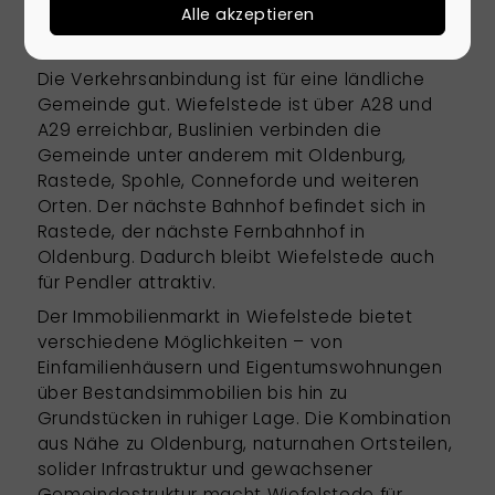
Alle akzeptieren
Parklandschaft für eine hohe Wohn- und
Aufenthaltsqualität.
Die Verkehrsanbindung ist für eine ländliche
Gemeinde gut. Wiefelstede ist über A28 und
A29 erreichbar, Buslinien verbinden die
Gemeinde unter anderem mit Oldenburg,
Rastede, Spohle, Conneforde und weiteren
Orten. Der nächste Bahnhof befindet sich in
Rastede, der nächste Fernbahnhof in
Oldenburg. Dadurch bleibt Wiefelstede auch
für Pendler attraktiv.
Der Immobilienmarkt in Wiefelstede bietet
verschiedene Möglichkeiten – von
Einfamilienhäusern und Eigentumswohnungen
über Bestandsimmobilien bis hin zu
Grundstücken in ruhiger Lage. Die Kombination
aus Nähe zu Oldenburg, naturnahen Ortsteilen,
solider Infrastruktur und gewachsener
Gemeindestruktur macht Wiefelstede für