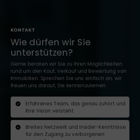
ein überzeugendes
Vermarktungskonzept
vorgeschlagen. Seine
Werteinschätzung war vollkommen
KONTAKT
realistisch und konnte im
Wie dürfen wir Sie
Abschluss auch erreicht werden.
unterstützen?
Mit großer Professionalität führte
er sorgfältig und umsichtig den
Gerne beraten wir Sie zu Ihren Möglichkeiten
Verkauf durch. Er erarbeite ein
rund um den Kauf, Verkauf und Bewertung von
überzeugendes Exposé mit Fotos
Immobilien. Sprechen Sie uns einfach an, wir
von einem professionellen
freuen uns darauf, Sie kennenzulernen.
Fotografen.
Erfahrenes Team, das genau zuhört und
Herr Rosenboom war jederzeit für
Ihre Vision versteht
mich erreichbar und nahm sich bei
allen großen und kleinen Fragen
Zeit, um mich zu unterstützen. Er
Breites Netzwerk und Insider-Kenntnisse
führte den Immobilienverkauf
für den Zugang zu verborgenen