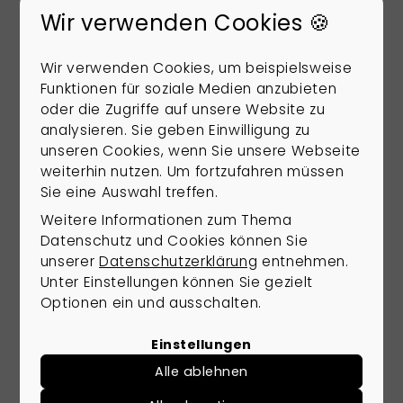
Die Gemeinde Großheide, gelegen
Wir verwenden Cookies 🍪
im Landkreis Aurich, bietet eine perfekte
Kombination aus ländlicher Idylle, guter
Wir verwenden Cookies, um beispielsweise
Erreichbarkeit und hoher Wohnqualität. Mit
Funktionen für soziale Medien anzubieten
einer Fläche von 69 km² und rund 8.353
oder die Zugriffe auf unsere Website zu
Einwohnern zählt Großheide zu den kleineren
analysieren. Sie geben Einwilligung zu
Einheitsgemeinden Ostfrieslands, jedoch
unseren Cookies, wenn Sie unsere Webseite
mit attraktiven Wohnmöglichkeiten für
weiterhin nutzen. Um fortzufahren müssen
Familien, Naturfreunde und Pendler.
Sie eine Auswahl treffen.
Weitere Informationen zum Thema
Externe Dienste / Social
Datenschutz und Cookies können Sie
unserer
Datenschutzerklärung
entnehmen.
Media
Unter Einstellungen können Sie gezielt
Inhalte aus externen Quellen,
Optionen ein und ausschalten.
Videoplattformen und Social-
Media-Plattformen. Wenn
Einstellungen
Cookies von externen Medien
Alle ablehnen
akzeptiert werden, bedarf der