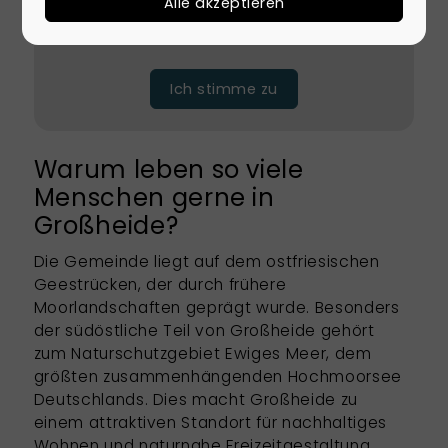
Zugriff auf diese Inhalte keiner
Alle akzeptieren
manuellen Zustimmung mehr
Ich stimme zu
Warum leben so viele
Menschen gerne in
Großheide?
Die Gemeinde liegt auf dem ostfriesischen
Geestrücken, der durch frühere
Moorlandschaften geprägt wurde. Besonders
der südöstliche Teil von Großheide gehört
zum Naturschutzgebiet Ewiges Meer, dem
größten zusammenhängenden Hochmoorsee
Deutschlands. Dies macht Großheide zu
einem attraktiven Standort für nachhaltiges
Wohnen und naturnahe Freizeitgestaltung.