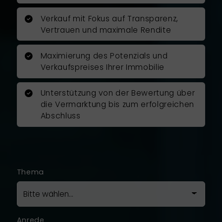
Terminen und zu meiner vollsten
Zufriedenheit durch.
Verkauf mit Fokus auf Transparenz,
Vertrauen und maximale Rendite
Ich kann Herrn Rosenboom als
Immobilienfachmann
Maximierung des Potenzials und
uneingeschränkt empfehlen und
Verkaufspreises Ihrer Immobilie
möchte mich auch auf diesem
Wege noch mal ganz herzlich für
Unterstützung von der Bewertung über
die gute und vertrauensvolle
die Vermarktung bis zum erfolgreichen
Zusammenarbeit bedanken!
Abschluss
Ich war mit der Arbeit von Herrn
Rosenboom zu hundert Prozent
zufrieden.
Thema
Anrede