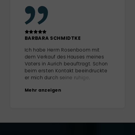
BARBARA SCHMIDTKE
Ich habe Herrn Rosenboom mit
dem Verkauf des Hauses meines
Vaters in Aurich beauftragt. Schon
beim ersten Kontakt beeindruckte
er mich durch seine ruhige,
zugewandte und klare Art. Im
Mehr anzeigen
ersten Gespräch wurde direkt
deutlich, dass er ausgezeichnete
regionale Marktkenntnisse hat.
Bei seiner Einschätzung des
Objektes hat er die Vorzüge und
Nachteile sofort richtig erkannt und
ein überzeugendes