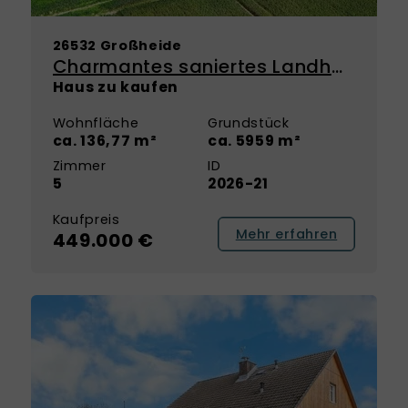
26532 Großheide
Charmantes saniertes Landhaus mit großem Grundstück in Großheide
Haus zu kaufen
Wohnfläche
Grundstück
ca. 136,77 m²
ca. 5959 m²
Zimmer
ID
5
2026-21
Kaufpreis
Mehr erfahren
449.000 €