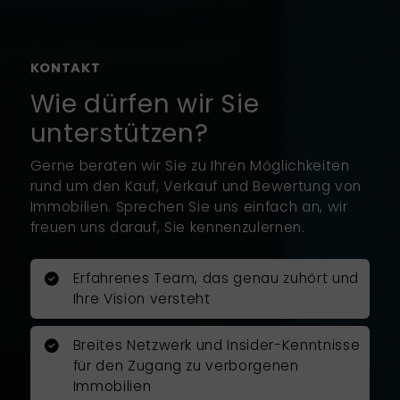
Vermarktungskonzept
vorgeschlagen. Seine
Werteinschätzung war vollkommen
KONTAKT
realistisch und konnte im
Wie dürfen wir Sie
Abschluss auch erreicht werden.
unterstützen?
Mit großer Professionalität führte
er sorgfältig und umsichtig den
Gerne beraten wir Sie zu Ihren Möglichkeiten
Verkauf durch. Er erarbeite ein
rund um den Kauf, Verkauf und Bewertung von
überzeugendes Exposé mit Fotos
Immobilien. Sprechen Sie uns einfach an, wir
von einem professionellen
freuen uns darauf, Sie kennenzulernen.
Fotografen.
Erfahrenes Team, das genau zuhört und
Herr Rosenboom war jederzeit für
Ihre Vision versteht
mich erreichbar und nahm sich bei
allen großen und kleinen Fragen
Zeit, um mich zu unterstützen. Er
Breites Netzwerk und Insider-Kenntnisse
führte den Immobilienverkauf
für den Zugang zu verborgenen
zügig, zu den vereinbarten
Immobilien