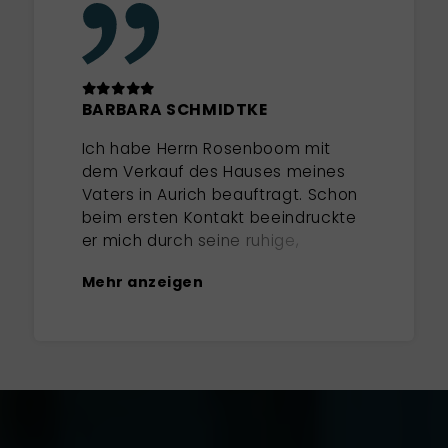
BARBARA SCHMIDTKE
Ich habe Herrn Rosenboom mit
dem Verkauf des Hauses meines
Vaters in Aurich beauftragt. Schon
beim ersten Kontakt beeindruckte
er mich durch seine ruhige,
zugewandte und klare Art. Im
Mehr anzeigen
ersten Gespräch wurde direkt
deutlich, dass er ausgezeichnete
regionale Marktkenntnisse hat.
Bei seiner Einschätzung des
Objektes hat er die Vorzüge und
Nachteile sofort richtig erkannt und
ein überzeugendes
Vermarktungskonzept