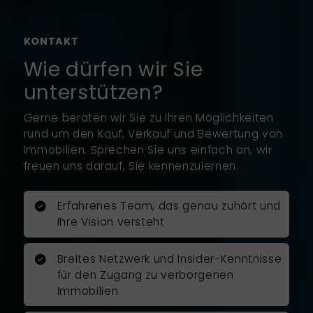
vorgeschlagen. Seine
Werteinschätzung war vollkommen
KONTAKT
realistisch und konnte im
Wie dürfen wir Sie
Abschluss auch erreicht werden.
unterstützen?
Mit großer Professionalität führte
er sorgfältig und umsichtig den
Gerne beraten wir Sie zu Ihren Möglichkeiten
Verkauf durch. Er erarbeite ein
rund um den Kauf, Verkauf und Bewertung von
überzeugendes Exposé mit Fotos
Immobilien. Sprechen Sie uns einfach an, wir
von einem professionellen
freuen uns darauf, Sie kennenzulernen.
Fotografen.
Erfahrenes Team, das genau zuhört und
Herr Rosenboom war jederzeit für
Ihre Vision versteht
mich erreichbar und nahm sich bei
allen großen und kleinen Fragen
Zeit, um mich zu unterstützen. Er
Breites Netzwerk und Insider-Kenntnisse
führte den Immobilienverkauf
für den Zugang zu verborgenen
zügig, zu den vereinbarten
Immobilien
Terminen und zu meiner vollsten