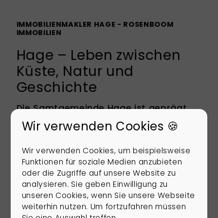
IMMOBILIENMAKLER HAGE - ROSENBOOM
IMMOBILIEN
Hage – Leben zwischen
Küste, Natur und
Geschichte
Die Samtgemeinde Hage ist geprägt
von Natur, historischen Bauwerken und
Wir verwenden Cookies 🍪
Küstennähe. Ob als Eigentum,
Ferienimmobilie oder Kapitalanlage –
Wir verwenden Cookies, um beispielsweise
Hage bietet vielfältige Möglichkeiten
Funktionen für soziale Medien anzubieten
auf dem Immobilienmarkt. Mit der Nähe
oder die Zugriffe auf unsere Website zu
zur Nordsee, guten
analysieren. Sie geben Einwilligung zu
unseren Cookies, wenn Sie unsere Webseite
Freizeitmöglichkeiten und steigender
weiterhin nutzen. Um fortzufahren müssen
Nachfrage nach Wohnraum lohnt sich
Sie eine Auswahl treffen.