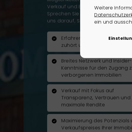
Verkauf und Bewertung von Immobi
Weitere Inform
Sprechen Sie uns einfach an, wir 
Datenschutzer
uns darauf, Sie kennenzulernen.
ein und aussch
Erfahrenes Team, das gena
Einstellu
zuhört und Ihre Vision verste
Breites Netzwerk und Insider
Kenntnisse für den Zugang 
verborgenen Immobilien
Verkauf mit Fokus auf
Transparenz, Vertrauen und
maximale Rendite
Maximierung des Potenzials
Verkaufspreises Ihrer Immobi