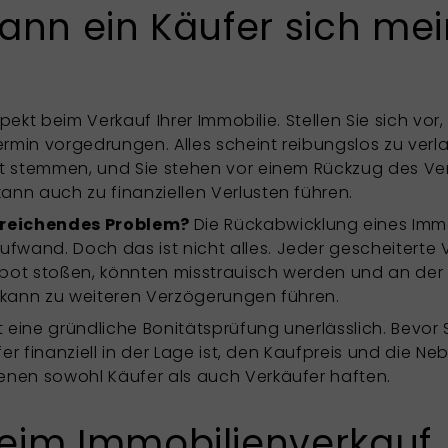
Kann ein Käufer sich me
Aspekt beim Verkauf Ihrer Immobilie. Stellen Sie sich v
in vorgedrungen. Alles scheint reibungslos zu verlauf
ht stemmen, und Sie stehen vor einem Rückzug des Ver
ann auch zu finanziellen Verlusten führen.
treichendes Problem?
Die Rückabwicklung eines Imm
wand. Doch das ist nicht alles. Jeder gescheiterte V
gebot stoßen, könnten misstrauisch werden und an der Q
d kann zu weiteren Verzögerungen führen.
 eine gründliche Bonitätsprüfung unerlässlich. Bevor
ufer finanziell in der Lage ist, den Kaufpreis und die 
enen sowohl Käufer als auch Verkäufer haften.
eim Immobilienverkauf