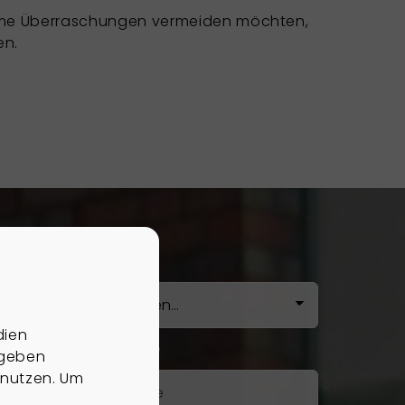
nehme Überraschungen vermeiden möchten,
en.
Anrede
dien
Nachname
*
 geben
 nutzen. Um