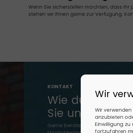
Wenn Sie sicherstellen möchten, dass Ih
stehen wir Ihnen gerne zur Verfügung. Kon
KONTAKT
Wir ver
Wie dürfen wir
Sie unterstütze
Wir verwenden 
anzubieten ode
Einwilligung z
Gerne beraten wir Sie zu Ihren
fortzufahren m
Möglichkeiten rund um den Kauf,