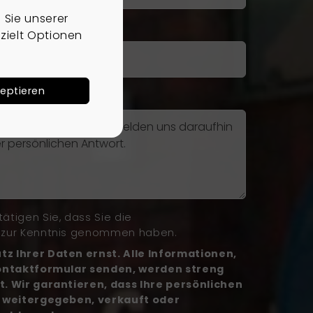
Sie unserer
Telefon
zielt Optionen
zeptieren
ätigen Sie, dass Sie die
zur Kenntnis genommen haben.
z Ihrer Daten ernst. Alle Informationen,
Kontaktformular senden, werden streng
t. Wir garantieren, dass Ihre persönlichen
e weitergegeben, verkauft oder