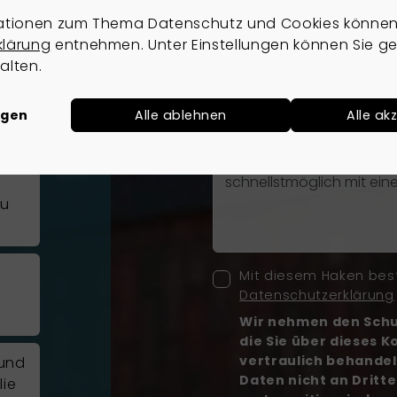
lien.
ationen zum Thema Datenschutz und Cookies können 
E-Mail
*
freuen
klärung
entnehmen. Unter Einstellungen können Sie ge
alten.
u
ngen
Alle ablehnen
Alle ak
Nachricht
*
ht
-
zu
Mit diesem Haken best
Datenschutzerklärung
Wir nehmen den Schut
die Sie über dieses 
vertraulich behandel
 und
Daten nicht an Dritt
lie