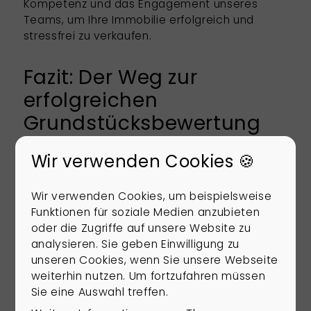
Kompetenz und das Engagement unseres
Teams, um Ihre Immobilie erfolgreich und
stressfrei zu verkaufen.
Fazit: Der Weg zur
erfolgreichen
Grundstücksbewertung
Schritte, um den maximalen
Wir verwenden Cookies 🍪
Marktwert zu erzielen.
Wir verwenden Cookies, um beispielsweise
Eine erfolgreiche Grundstücksbewertung ist
Funktionen für soziale Medien anzubieten
der Schlüssel zu einem optimalen
oder die Zugriffe auf unsere Website zu
Immobilienverkauf. Um den maximalen
analysieren. Sie geben Einwilligung zu
Marktwert Ihrer Immobilie in Ostfriesland zu
unseren Cookies, wenn Sie unsere Webseite
erzielen, sollten Sie auf eine detaillierte
weiterhin nutzen. Um fortzufahren müssen
Marktanalyse setzen. Zunächst ist die
Sie eine Auswahl treffen.
Ermittlung des Bodenrichtwerts