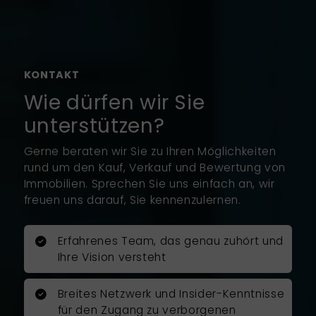
Nachteile sofort richtig erkannt und
ein überzeugendes
Vermarktungskonzept
vorgeschlagen. Seine
Werteinschätzung war vollkommen
KONTAKT
realistisch und konnte im
Wie dürfen wir Sie
Abschluss auch erreicht werden.
unterstützen?
Mit großer Professionalität führte
er sorgfältig und umsichtig den
Gerne beraten wir Sie zu Ihren Möglichkeiten
Verkauf durch. Er erarbeite ein
rund um den Kauf, Verkauf und Bewertung von
überzeugendes Exposé mit Fotos
Immobilien. Sprechen Sie uns einfach an, wir
von einem professionellen
freuen uns darauf, Sie kennenzulernen.
Fotografen.
Erfahrenes Team, das genau zuhört und
Herr Rosenboom war jederzeit für
Ihre Vision versteht
mich erreichbar und nahm sich bei
allen großen und kleinen Fragen
Zeit, um mich zu unterstützen. Er
Breites Netzwerk und Insider-Kenntnisse
führte den Immobilienverkauf
für den Zugang zu verborgenen