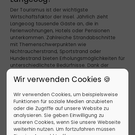
Der Tourismus ist der wichtigste
Wirtschaftsfaktor der Insel. Jährlich zieht
Langeoog tausende Gäste an, die in
Ferienwohnungen, Hotels oder Pensionen
unterkommen. Zahlreiche Strandabschnitte
mit Themenschwerpunkten wie
Nichtraucherstrand, Sportstrand oder
Hundestrand bieten Erholungsmöglichkeiten für
unterschiedlichste Bedürfnisse. Dank der
weitgehenden Autofreiheit der Insel genießen
Wir verwenden Cookies 🍪
Bewohner und Besucher eine ruhige,
entspannte Atmosphäre.
Wir verwenden Cookies, um beispielsweise
Der Immobilienmarkt auf Langeoog ist geprägt
Funktionen für soziale Medien anzubieten
von exklusiven Ferienimmobilien, komfortablen
oder die Zugriffe auf unsere Website zu
Einfamilienhäusern und modernen
analysieren. Sie geben Einwilligung zu
Appartementanlagen. Besonders beliebt sind
unseren Cookies, wenn Sie unsere Webseite
Immobilien mit Blick auf das Wattenmeer oder
weiterhin nutzen. Um fortzufahren müssen
nahe dem Ortskern. Die hohe Nachfrage nach