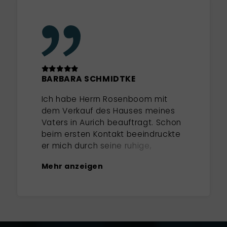
BARBARA SCHMIDTKE
Ich habe Herrn Rosenboom mit
dem Verkauf des Hauses meines
Vaters in Aurich beauftragt. Schon
beim ersten Kontakt beeindruckte
er mich durch seine ruhige,
zugewandte und klare Art. Im
Mehr anzeigen
ersten Gespräch wurde direkt
deutlich, dass er ausgezeichnete
regionale Marktkenntnisse hat.
Bei seiner Einschätzung des
Objektes hat er die Vorzüge und