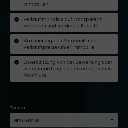
zügig, zu den vereinbarten
Immobilien
Terminen und zu meiner vollsten
Zufriedenheit durch.
Verkauf mit Fokus auf Transparenz,
Vertrauen und maximale Rendite
Ich kann Herrn Rosenboom als
Immobilienfachmann
Maximierung des Potenzials und
uneingeschränkt empfehlen und
Verkaufspreises Ihrer Immobilie
möchte mich auch auf diesem
Wege noch mal ganz herzlich für
Unterstützung von der Bewertung über
die gute und vertrauensvolle
die Vermarktung bis zum erfolgreichen
Zusammenarbeit bedanken!
Abschluss
Ich war mit der Arbeit von Herrn
Rosenboom zu hundert Prozent
zufrieden.
Thema