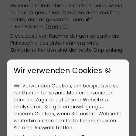
Rosenboom Immobilien zu entscheiden, wenn
es darum geht, eine Immobilie zu vermarkten.
Danke, an das gesamte Team 💕“
– Eva Frerichs (
Google
)
Diese positiven Rückmeldungen spiegeln die
Philosophie des Unternehmens wider:
Zufriedene Kunden sind die beste Empfehlung.
Wir verwenden Cookies 🍪
Fazit: Lohnt sich ein
Makler in Aurich?
Wir verwenden Cookies, um beispielsweise
Funktionen für soziale Medien anzubieten
Wer seine Immobilie in Aurich verkaufen
oder die Zugriffe auf unsere Website zu
möchte, steht vor einer komplexen Aufgabe.
analysieren. Sie geben Einwilligung zu
Ein Immobilienmakler wie Rosenboom
unseren Cookies, wenn Sie unsere Webseite
Immobilien bietet nicht nur rechtliche
weiterhin nutzen. Um fortzufahren müssen
Sicherheit und Marktkenntnis, sondern auch die
Sie eine Auswahl treffen.
Erfahrung, Emotion und Strategie miteinander